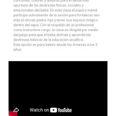
canciones, colores y texturas para el desarrollo
oportuno de las destrezas físicas, sociales y
emocionales del bebé. En esta clase el papá o mamá
participa activamente de la sesión para fortalecer aún
más el vínculo padre-hijo y tener ese espacio mágico
dentro del agua. Con el respaldo de un profesional
como instructora cargo, la clase es dirigida por medio
del juego para que el bebe disfrute y aprenda las
destrezas básicas de la educación acuática.
Esta opción es para bebés desde los 4 meses a los 3
años