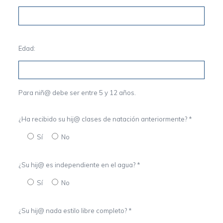
Edad:
Para niñ@ debe ser entre 5 y 12 años.
¿Ha recibido su hij@ clases de natación anteriormente? *
Sí
No
¿Su hij@ es independiente en el agua? *
Sí
No
¿Su hij@ nada estilo libre completo? *